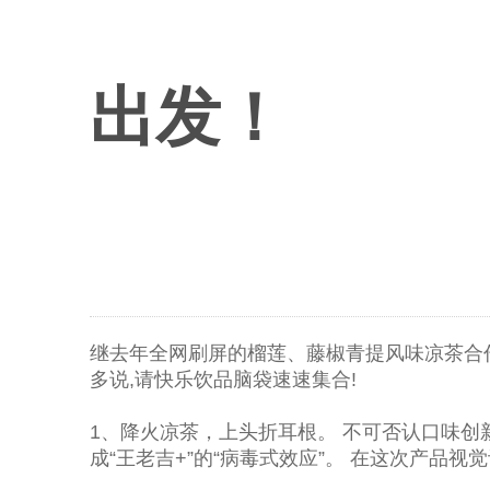
出发！
继去年全网刷屏的榴莲、藤椒青提风味凉茶合
多说,请快乐饮品脑袋速速集合!
1、降火凉茶，上头折耳根。 不可否认口味创
成“王老吉+”的“病毒式效应”。 在这次产