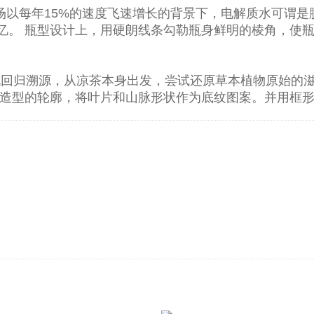
场以每年15%的速度飞速增长的背景下，电解质水可谓
忆。 瓶型设计上，用硬朗线条勾勒瓶身鲜明的棱角，使
们也回归溯源，从凉茶本身出发，尝试还原草本植物原始的
器造型的轮廓，将叶片和山脉形状作为底纹图案。并用框