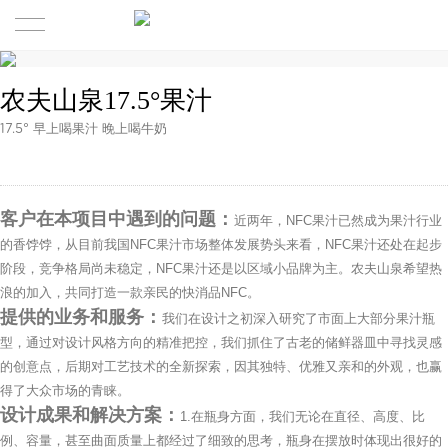
首页
农夫山泉17.5°果汁
服务案例
17.5° 早上喝果汁 晚上喝牛奶
关于热浪
客户在本项目中遇到的问题：
近两年，NFC果汁已然成为果汁行业
服务内容
的香饽饽，从目前我国NFC果汁市场整体发展势头来看，NFC果汁还处在起步
阶段，竞争格局尚未稳定，NFC果汁还是以区域小品牌为主。农夫山泉希望热
最新动态
浪的加入，共同打造一款亲民的快消品NFC。
提供的业务和服务：
我们在设计之初深入研究了市面上大部分果汁瓶
联系我们
型，通过对设计风格方向的精准把控，我们抓住了古老的储鲜器皿中寻找灵感
的创意点，后期对工艺技术的全新探索，因其独特、优雅又亲和的外观，也赢
得了大众市场的青睐。
设计成果和解决方案：
1.在瓶身方面，我们无论在直径、高度、比
例、容量，甚至曲面质量上都经过了细致的思考，瓶身在摆放时体现出很好的